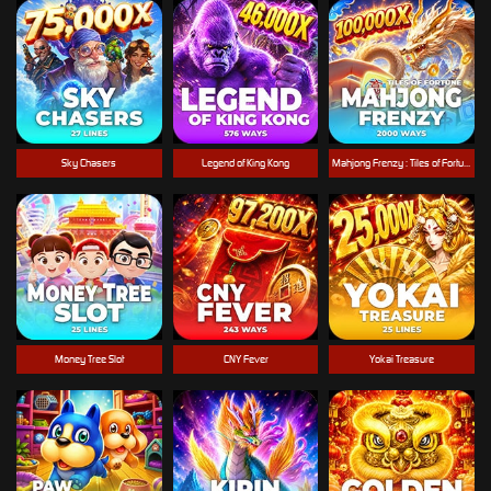
Sky Chasers
Legend of King Kong
Mahjong Frenzy : Tiles of Fortunes
Money Tree Slot
CNY Fever
Yokai Treasure