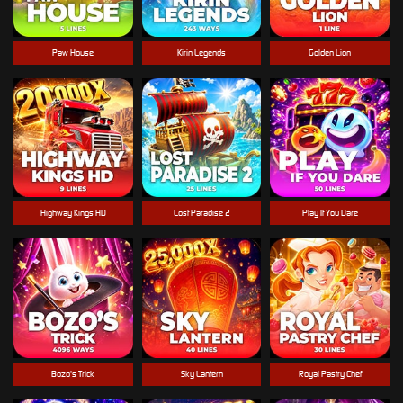
Paw House
Kirin Legends
Golden Lion
Highway Kings HD
Lost Paradise 2
Play If You Dare
Bozo's Trick
Sky Lantern
Royal Pastry Chef