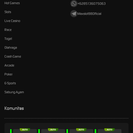
Hot Games
+6285136075063
Slots
Maxslot88Official
Live Casino
Race
Togel
Olahraga
Crash Game
Arcade
Poker
E-Sports
Sabung Ayam
Komunitas