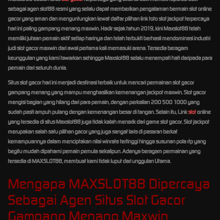
sebagai agen slot88 resmi yang selalu dapat memberikan pengalaman bermain slot online
gacor yang aman dan menguntungkan lewat daftar pilihan link toto slot jackpot terpercaya
hari ini paling gampang menang maxwin. Hadir sejak tahun 2019, kini Maxslot88 telah
memiliki jutaan pemain aktif setiap harinya dan telah terbukti berhasil mendominasi industri
judi slot gacor maxwin dari awal pertama kali memasuki arena. Tersedia beragam
keunggulan yang kami tawarkan sehingga Maxslot88 selalu menempati hati daripada para
pemain dari seluruh dunia.
Situs slot gacor hari ini menjadi destinasi terbaik untuk mencari permainan slot gacor
gampang menang yang mampu menghasilkan kemenangan jackpot maxwin. Slot gacor
mengisi bagian yang hilang dari para pemain, dengan perkalian 200 500 1000 yang
sudah pasti ampuh pulang dengan kemenangan besar di tangan. Selain itu, Link
slot
online
yang tersedia di situs Maxslot88 juga tidak kalah menarik dari game slot gacor. Slot jackpot
merupakan salah satu pilihan gacor yang juga sangat laris di pasaran berkat
kemampuannya dalam menciptakan nilai winrate tertinggi hingga susunan pola rtp yang
begitu mudah dipahami pemain pemula sekalipun. Adanya beragam permainan yang
tersedia di MAXSLOT88, membuat kami tidak luput dari unggulan Utama.
Mengapa MAXSLOT88 Dipercaya
Sebagai Agen Situs Slot Gacor
Gampang Menang Maxwin