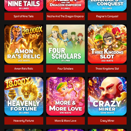
Spirit of Nine Tails
Nezha And The Dragon Emperor
Ragnar's Conquest
Amon Ra's Relic
Four Scholars
Three Kingdoms Slot
Heavenly Fortune
More & More Love
Crazy Miner