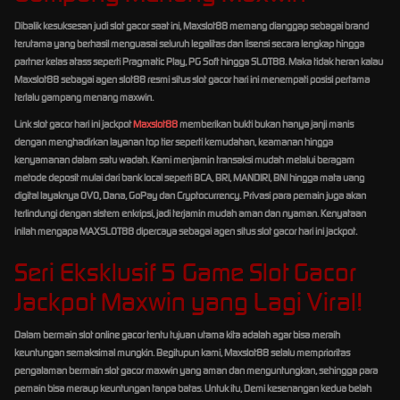
Dibalik kesuksesan judi slot gacor saat ini, Maxslot88 memang dianggap sebagai brand
terutama yang berhasil menguasai seluruh legalitas dan lisensi secara lengkap hingga
partner kelas atass seperti Pragmatic Play, PG Soft hingga SLOT88. Maka tidak heran kalau
Maxslot88 sebagai agen slot88 resmi situs slot gacor hari ini menempati posisi pertama
terlalu gampang menang maxwin.
Link slot gacor hari ini jackpot
Maxslot88
memberikan bukti bukan hanya janji manis
dengan menghadirkan layanan top tier seperti kemudahan, keamanan hingga
kenyamanan dalam satu wadah. Kami menjamin transaksi mudah melalui beragam
metode deposit mulai dari bank local seperti BCA, BRI, MANDIRI, BNI hingga mata uang
digital layaknya OVO, Dana, GoPay dan Cryptocurrency. Privasi para pemain juga akan
terlindungi dengan sistem enkripsi, jadi terjamin mudah aman dan nyaman. Kenyataan
inilah mengapa MAXSLOT88 dipercaya sebagai agen situs slot gacor hari ini jackpot.
Seri Eksklusif 5 Game Slot Gacor
Jackpot Maxwin yang Lagi Viral!
Dalam bermain slot online gacor tentu tujuan utama kita adalah agar bisa meraih
keuntungan semaksimal mungkin. Begitupun kami, Maxslot88 selalu memprioritas
pengalaman bermain slot gacor maxwin yang aman dan menguntungkan, sehingga para
pemain bisa meraup keuntungan tanpa batas. Untuk itu, Demi kesenangan kedua belah