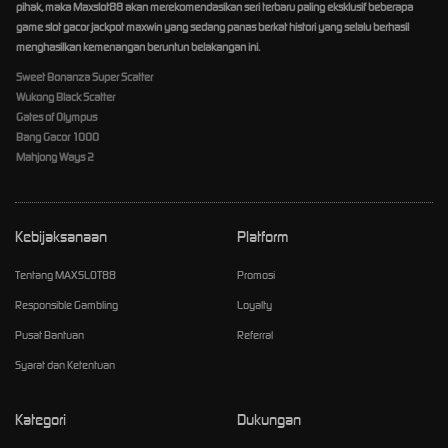
pihak, maka Maxslot88 akan merekomendasikan seri terbaru paling eksklusif beberapa
game slot gacor jackpot maxwin yang sedang panas berkat histori yang selalu berhasil
menghasilkan kemenangan beruntun belakangan ini.
Sweet Bonanza Super Scatter
Wukong Black Scatter
Gates of Olympus
Bang Gacor 1000
Mahjong Ways 2
Kebijaksanaan
Platform
Tentang MAXSLOT88
Promosi
Responsible Gambling
Loyalty
Pusat Bantuan
Referral
Syarat dan Ketentuan
Kategori
Dukungan