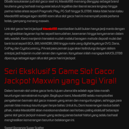
Dibalik kesuksesan judi slot gacor saat ini, Maxslot88 memang dianggap sebagai brand
terutama yang berhasil menguasai seluruh legalitas dan lisensi secara lengkap hingga
partner kelas atass seperti Pragmatic Play, PG Soft hingga SLOT88. Maka tidak heran kalau
Maxslot88 sebagai agen slot88 resmi situs slot gacor hari ini menempati posisi pertama
terlalu gampang menang maxwin.
Link slot gacor hari ini jackpot
Maxslot88
memberikan bukti bukan hanya janji manis dengan
menghadirkan layanan top tier seperti kemudahan, keamanan hingga kenyamanan dalam
satu wadah. Kami menjamin transaksi mudah melalui beragam metode deposit mulai dari
bank local seperti BCA, BRI, MANDIRI, BNI hingga mata uang digital layaknya OVO, Dana,
GoPay dan Cryptocurrency. Privasi para pemain juga akan terlindungi dengan sistem
enkripsi, jadi terjamin mudah aman dan nyaman. Kenyataan inilah mengapa MAXSLOT88
dipercaya sebagai agen situs slot gacor hari ini jackpot.
Seri Eksklusif 5 Game Slot Gacor
Jackpot Maxwin yang Lagi Viral!
Dalam bermain slot online gacor tentu tujuan utama kita adalah agar bisa meraih
keuntungan semaksimal mungkin. Begitupun kami, Maxslot88 selalu memprioritas
pengalaman bermain slot gacor maxwin yang aman dan menguntungkan, sehingga para
pemain bisa meraup keuntungan tanpa batas. Untuk itu, Demi kesenangan kedua belah
pihak, maka Maxslot88 akan merekomendasikan seri terbaru paling eksklusif beberapa
game slot gacor jackpot maxwin yang sedang panas berkat histori yang selalu berhasil
menghasilkan kemenangan beruntun belakangan ini.
Sweet Bonanza Super Scatter