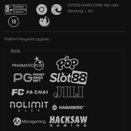
©2026 MAXSLOT88. Hak cipta
dilindungi | 18+
Platform Penyedia Layanan
Slots