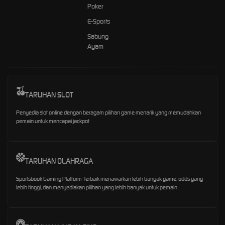
Poker
E-Sports
Sabung
Ayam
TARUHAN SLOT
Penyedia slot online dengan beragam pilihan game menarik yang memudahkan
pemain untuk mencapai jackpot
TARUHAN OLAHRAGA
Sportsbook Gaming Platform Terbaik menawarkan lebih banyak game, odds yang
lebih tinggi, dan menyediakan pilihan yang lebih banyak untuk pemain.