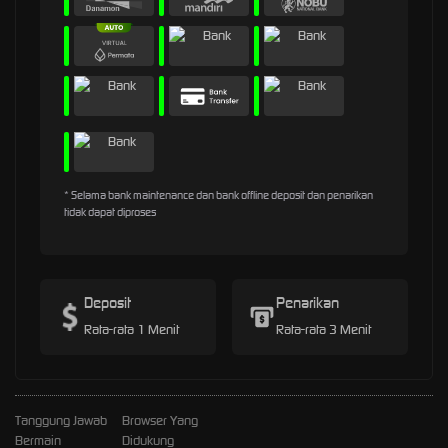
* Selama bank maintenance dan bank offline deposit dan penarikan
tidak dapat diproses
Deposit
Penarikan
Rata-rata 1 Menit
Rata-rata 3 Menit
Tanggung Jawab
Browser Yang
Bermain
Didukung