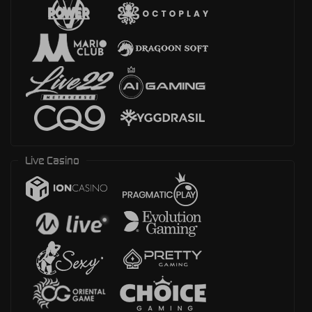
Live Casino