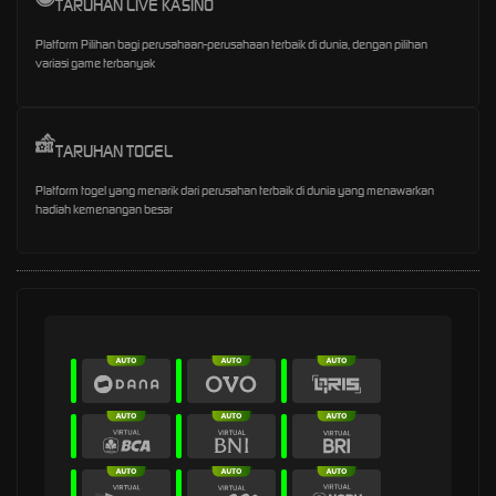
TARUHAN LIVE KASINO
Platform Pilihan bagi perusahaan-perusahaan terbaik di dunia, dengan pilihan
variasi game terbanyak
TARUHAN TOGEL
Platform togel yang menarik dari perusahan terbaik di dunia yang menawarkan
hadiah kemenangan besar