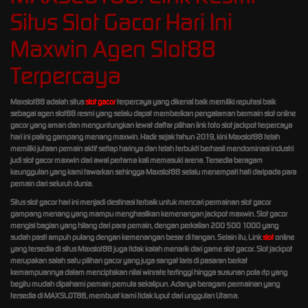
Situs Slot Gacor Hari Ini
Maxwin Agen Slot88
Terpercaya
Maxslot88 adalah situs
slot gacor
terpercaya yang dikenal baik memiliki reputasi baik
sebagai agen slot88 resmi yang selalu dapat memberikan pengalaman bermain slot online
gacor yang aman dan menguntungkan lewat daftar pilihan link toto slot jackpot terpercaya
hari ini paling gampang menang maxwin. Hadir sejak tahun 2019, kini Maxslot88 telah
memiliki jutaan pemain aktif setiap harinya dan telah terbukti berhasil mendominasi industri
judi slot gacor maxwin dari awal pertama kali memasuki arena. Tersedia beragam
keunggulan yang kami tawarkan sehingga Maxslot88 selalu menempati hati daripada para
pemain dari seluruh dunia.
Situs slot gacor hari ini menjadi destinasi terbaik untuk mencari permainan slot gacor
gampang menang yang mampu menghasilkan kemenangan jackpot maxwin. Slot gacor
mengisi bagian yang hilang dari para pemain, dengan perkalian 200 500 1000 yang
sudah pasti ampuh pulang dengan kemenangan besar di tangan. Selain itu, Link
slot
online
yang tersedia di situs Maxslot88 juga tidak kalah menarik dari game slot gacor. Slot jackpot
merupakan salah satu pilihan gacor yang juga sangat laris di pasaran berkat
kemampuannya dalam menciptakan nilai winrate tertinggi hingga susunan pola rtp yang
begitu mudah dipahami pemain pemula sekalipun. Adanya beragam permainan yang
tersedia di MAXSLOT88, membuat kami tidak luput dari unggulan Utama.