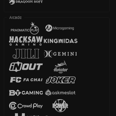
Arcade