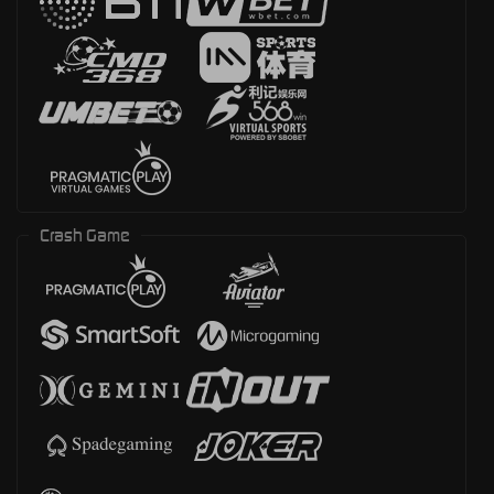
Crash Game