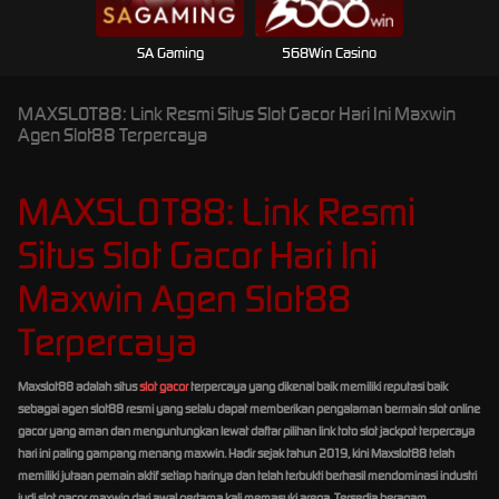
SA Gaming
568Win Casino
MAXSLOT88: Link Resmi Situs Slot Gacor Hari Ini Maxwin
Agen Slot88 Terpercaya
MAXSLOT88: Link Resmi
Situs Slot Gacor Hari Ini
Maxwin Agen Slot88
Terpercaya
Maxslot88 adalah situs
slot gacor
terpercaya yang dikenal baik memiliki reputasi baik
sebagai agen slot88 resmi yang selalu dapat memberikan pengalaman bermain slot online
gacor yang aman dan menguntungkan lewat daftar pilihan link toto slot jackpot terpercaya
hari ini paling gampang menang maxwin. Hadir sejak tahun 2019, kini Maxslot88 telah
memiliki jutaan pemain aktif setiap harinya dan telah terbukti berhasil mendominasi industri
judi slot gacor maxwin dari awal pertama kali memasuki arena. Tersedia beragam