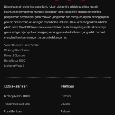
Dalam bermain slot online gacor tentu tujuan utama kita adalah agar bisa meraih
keuntungan semaksimal mungkin. Begitupun kami, Maxslot88 selalu memprioritas
pengalaman bermain slot gacor maxwin yang aman dan menguntungkan, sehingga para
pemain bisa meraup keuntungan tanpa batas. Untuk itu, Demi kesenangan kedua belah
pihak, maka Maxslot88 akan merekomendasikan seri terbaru paling eksklusif beberapa
game slot gacor jackpot maxwin yang sedang panas berkat histori yang selalu berhasil
menghasilkan kemenangan beruntun belakangan ini.
Sweet Bonanza Super Scatter
Wukong Black Scatter
Gates of Olympus
Bang Gacor 1000
Mahjong Ways 2
Kebijaksanaan
Platform
Tentang MAXSLOT88
Promosi
Responsible Gambling
Loyalty
Pusat Bantuan
Referral