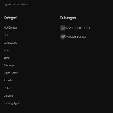
Syarat dan Ketentuan
Kategori
Dukungan
Hot Games
+6285136075063
Slots
Maxslot88Official
Live Casino
Race
Togel
Olahraga
Crash Game
Arcade
Poker
E-Sports
Sabung Ayam