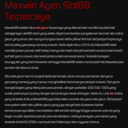
Maxwin Agen Slot88
Terpercaya
Maxslot88 adalah situs
slot gacor
terpercaya yang dikenal baik memiliki reputasi baik
sebagai agen slot88 resmi yang selalu dapat memberikan pengalaman bermain slot online
gacor yang aman dan menguntungkan lewat daftar pilihan link toto slot jackpot terpercaya
hari ini paling gampang menang maxwin. Hadir sejak tahun 2019, kini Maxslot88 telah
memiliki jutaan pemain aktif setiap harinya dan telah terbukti berhasil mendominasi industri
judi slot gacor maxwin dari awal pertama kali memasuki arena. Tersedia beragam
keunggulan yang kami tawarkan sehingga Maxslot88 selalu menempati hati daripada para
pemain dari seluruh dunia.
Situs slot gacor hari ini menjadi destinasi terbaik untuk mencari permainan slot gacor
gampang menang yang mampu menghasilkan kemenangan jackpot maxwin. Slot gacor
mengisi bagian yang hilang dari para pemain, dengan perkalian 200 500 1000 yang
sudah pasti ampuh pulang dengan kemenangan besar di tangan. Selain itu, Link
slot
online
yang tersedia di situs Maxslot88 juga tidak kalah menarik dari game slot gacor. Slot jackpot
merupakan salah satu pilihan gacor yang juga sangat laris di pasaran berkat
kemampuannya dalam menciptakan nilai winrate tertinggi hingga susunan pola rtp yang
begitu mudah dipahami pemain pemula sekalipun. Adanya beragam permainan yang
tersedia di MAXSLOT88, membuat kami tidak luput dari unggulan Utama.