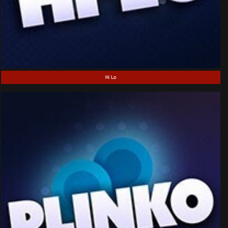
Hi-Lo