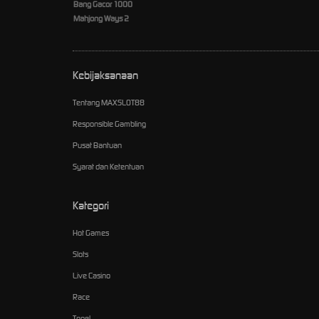
Bang Gacor 1000
Mahjong Ways 2
Kebijaksanaan
Tentang MAXSLOT88
Responsible Gambling
Pusat Bantuan
Syarat dan Ketentuan
Kategori
Hot Games
Slots
Live Casino
Race
Togel