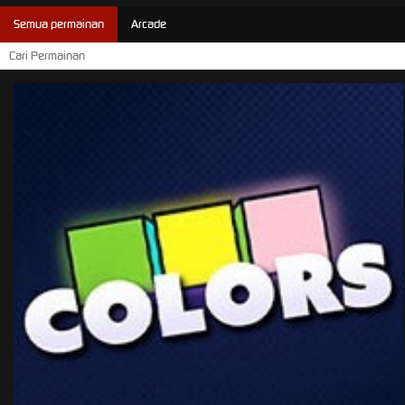
Semua permainan
Arcade