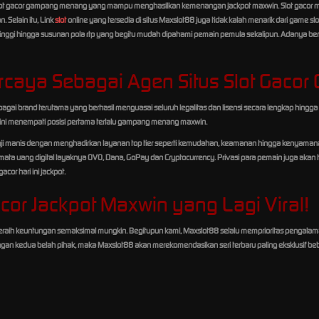
inan slot gacor gampang menang yang mampu menghasilkan kemenangan jackpot maxwin. Slot gacor 
Selain itu, Link
slot
online yang tersedia di situs Maxslot88 juga tidak kalah menarik dari game sl
ertinggi hingga susunan pola rtp yang begitu mudah dipahami pemain pemula sekalipun. Adanya 
aya Sebagai Agen Situs Slot Gaco
bagai brand terutama yang berhasil menguasai seluruh legalitas dan lisensi secara lengkap hingga
ri ini menempati posisi pertama terlalu gampang menang maxwin.
ji manis dengan menghadirkan layanan top tier seperti kemudahan, keamanan hingga kenyaman
a mata uang digital layaknya OVO, Dana, GoPay dan Cryptocurrency. Privasi para pemain juga akan
or hari ini jackpot.
acor Jackpot Maxwin yang Lagi Viral!
sa meraih keuntungan semaksimal mungkin. Begitupun kami, Maxslot88 selalu memprioritas penga
gan kedua belah pihak, maka Maxslot88 akan merekomendasikan seri terbaru paling eksklusif beb