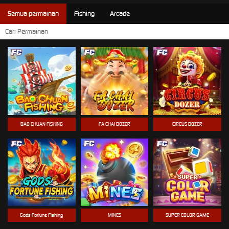
Semua permainan
Fishing
Arcade
BAO CHUAN FISHING
FA CHAI DOZER
CIRCUS DOZER
Gods Fortune Fishing
MINES
SUPER COLOR GAME