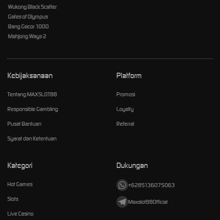
Wukong Black Scatter
Gates of Olympus
Bang Gacor 1000
Mahjong Ways 2
Kebijaksanaan
Platform
Tentang MAXSLOT88
Promosi
Responsible Gambling
Loyalty
Pusat Bantuan
Referral
Syarat dan Ketentuan
Kategori
Dukungan
Hot Games
+6285136075063
Slots
Maxslot88Official
Live Casino