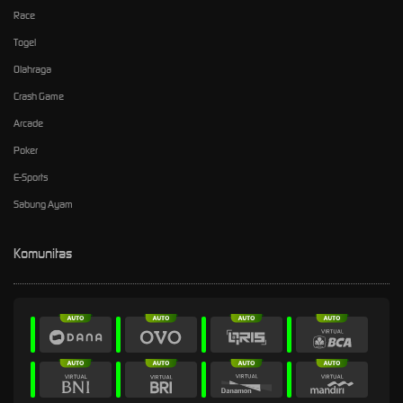
Race
Togel
Olahraga
Crash Game
Arcade
Poker
E-Sports
Sabung Ayam
Komunitas