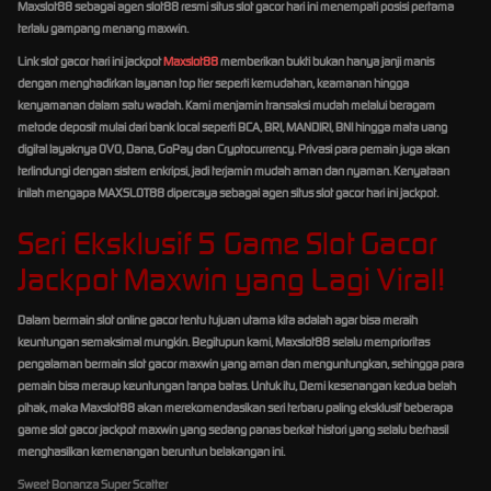
Maxslot88 sebagai agen slot88 resmi situs slot gacor hari ini menempati posisi pertama
terlalu gampang menang maxwin.
Link slot gacor hari ini jackpot
Maxslot88
memberikan bukti bukan hanya janji manis
dengan menghadirkan layanan top tier seperti kemudahan, keamanan hingga
kenyamanan dalam satu wadah. Kami menjamin transaksi mudah melalui beragam
metode deposit mulai dari bank local seperti BCA, BRI, MANDIRI, BNI hingga mata uang
digital layaknya OVO, Dana, GoPay dan Cryptocurrency. Privasi para pemain juga akan
terlindungi dengan sistem enkripsi, jadi terjamin mudah aman dan nyaman. Kenyataan
inilah mengapa MAXSLOT88 dipercaya sebagai agen situs slot gacor hari ini jackpot.
Seri Eksklusif 5 Game Slot Gacor
Jackpot Maxwin yang Lagi Viral!
Dalam bermain slot online gacor tentu tujuan utama kita adalah agar bisa meraih
keuntungan semaksimal mungkin. Begitupun kami, Maxslot88 selalu memprioritas
pengalaman bermain slot gacor maxwin yang aman dan menguntungkan, sehingga para
pemain bisa meraup keuntungan tanpa batas. Untuk itu, Demi kesenangan kedua belah
pihak, maka Maxslot88 akan merekomendasikan seri terbaru paling eksklusif beberapa
game slot gacor jackpot maxwin yang sedang panas berkat histori yang selalu berhasil
menghasilkan kemenangan beruntun belakangan ini.
Sweet Bonanza Super Scatter