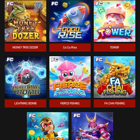
MONEY TREE DOZER
Go Go Rise
TOWER
LIGHTNING BOMB
FIERCE FISHING
FA CHAI FISHING