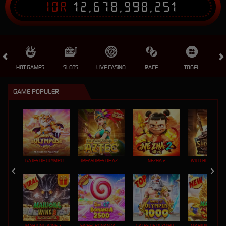
IDR
12,678,998,251
HOT GAMES
SLOTS
LIVE CASINO
RACE
TOGEL
OL
GAME POPULER
GATES OF OLYMPUS POP
TREASURES OF AZTEC
NEZHA 2
MAHJONG WINS 3 – BLACK SCATTER
SWEET BONANZA 2500
GATES OF OLYMPUS 1000