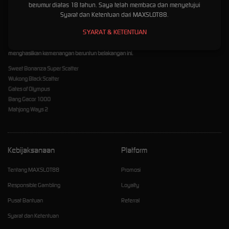
keuntungan semaksimal mungkin. Begitupun kami, Maxslot88 selalu memprioritas
berumur diatas 18 tahun. Saya telah membaca dan menyetujui
pengalaman bermain slot gacor maxwin yang aman dan menguntungkan, sehingga para
Syarat dan Ketentuan dari MAXSLOT88.
pemain bisa meraup keuntungan tanpa batas. Untuk itu, Demi kesenangan kedua belah
SYARAT & KETENTUAN
pihak, maka Maxslot88 akan merekomendasikan seri terbaru paling eksklusif beberapa
game slot gacor jackpot maxwin yang sedang panas berkat histori yang selalu berhasil
menghasilkan kemenangan beruntun belakangan ini.
Sweet Bonanza Super Scatter
Wukong Black Scatter
Gates of Olympus
Bang Gacor 1000
Mahjong Ways 2
Kebijaksanaan
Platform
Tentang MAXSLOT88
Promosi
Responsible Gambling
Loyalty
Pusat Bantuan
Referral
Syarat dan Ketentuan