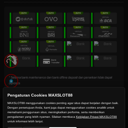
* Selama bank maintenance dan bank offline deposit dan penarikan tidak dapat
diproses
Pengaturan Cookies MAXSLOT88
MAXSLOT88 menggunakan cookies penting agar situs dapat berjalan dengan baik.
Dengan persetujuan Anda, kami juga dapat menggunakan cookies analitik untuk
©2026 MAXSLOT88 menawarkan berbagai macam provider pilihan terbaik dan didukung
memahami penggunaan situs, meningkatkan performa, serta memberikan
oleh Layanan Pelanggan profesional 24/7 yang siap melayani Anda.
pengalaman yang lebih nyaman. Silakan membaca
Kebijakan Privasi MAXSLOT88
untuk informasi lebih lanjut.