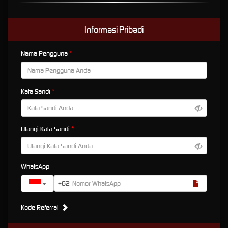
Terpercaya
Informasi Pribadi
Maxslot88 adalah situs
slot gacor
terpercaya yang dikenal baik memiliki reputasi baik
sebagai agen slot88 resmi yang selalu dapat memberikan pengalaman bermain slot online
gacor yang aman dan menguntungkan lewat daftar pilihan link toto slot jackpot terpercaya
Nama Pengguna
hari ini paling gampang menang maxwin. Hadir sejak tahun 2019, kini Maxslot88 telah
memiliki jutaan pemain aktif setiap harinya dan telah terbukti berhasil mendominasi industri
judi slot gacor maxwin dari awal pertama kali memasuki arena. Tersedia beragam
keunggulan yang kami tawarkan sehingga Maxslot88 selalu menempati hati daripada para
Kata Sandi
pemain dari seluruh dunia.
Situs slot gacor hari ini menjadi destinasi terbaik untuk mencari permainan slot gacor
gampang menang yang mampu menghasilkan kemenangan jackpot maxwin. Slot gacor
Ulangi Kata Sandi
mengisi bagian yang hilang dari para pemain, dengan perkalian 200 500 1000 yang
sudah pasti ampuh pulang dengan kemenangan besar di tangan. Selain itu, Link
slot
online
yang tersedia di situs Maxslot88 juga tidak kalah menarik dari game slot gacor. Slot jackpot
merupakan salah satu pilihan gacor yang juga sangat laris di pasaran berkat
WhatsApp
kemampuannya dalam menciptakan nilai winrate tertinggi hingga susunan pola rtp yang
+62
begitu mudah dipahami pemain pemula sekalipun. Adanya beragam permainan yang
tersedia di MAXSLOT88, membuat kami tidak luput dari unggulan Utama.
Kode Referral
Mengapa MAXSLOT88 Dipercaya