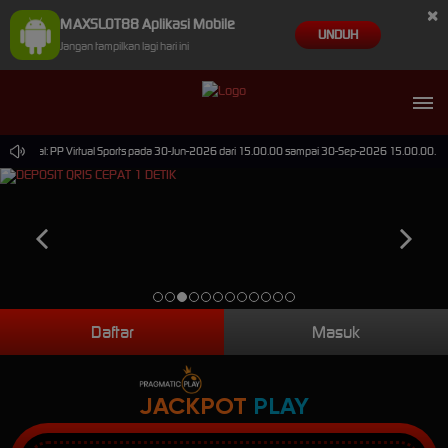
×
MAXSLOT88 Aplikasi Mobile
UNDUH
Jangan tampilkan lagi hari ini
rjadwal: PP Virtual Sports pada 30-Jun-2026 dari 15.00.00 sampai 30-Sep-2026 15.00.00. Sela
Daftar
Masuk
JACKPOT
PLAY