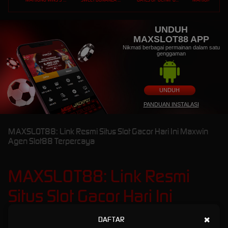
UNDUH
MAXSLOT88 APP
Nikmati berbagai permainan dalam satu
genggaman
UNDUH
PANDUAN INSTALASI
MAXSLOT88: Link Resmi Situs Slot Gacor Hari Ini Maxwin
Agen Slot88 Terpercaya
MAXSLOT88: Link Resmi
Situs Slot Gacor Hari Ini
Maxwin Agen Slot88
×
DAFTAR